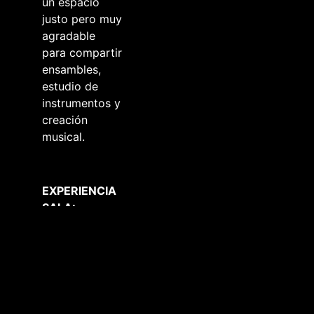
un espacio
justo pero muy
agradable
para compartir
ensambles,
estudio de
instrumentos y
creación
musical.
EXPERIENCIA
SALA:
CIRCULACION
DE AIRE
NATURAL
(NO AIRE