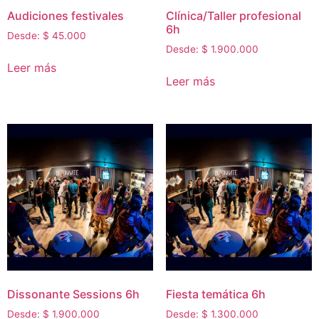
Audiciones festivales
Clínica/Taller profesional
6h
Desde:
$
45.000
Desde:
$
1.900.000
Leer más
Leer más
Dissonante Sessions 6h
Fiesta temática 6h
Desde:
$
1.900.000
Desde:
$
1.300.000